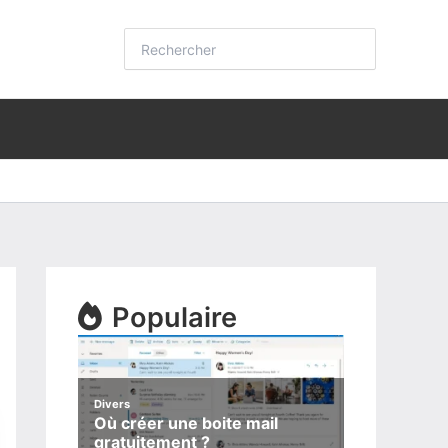
Rechercher:
Populaire
Divers
Où créer une boite mail
gratuitement ?