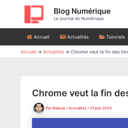
Aller
Blog Numérique
au
contenu
Le journal du Numérique
Accueil
Actualités
Tutoriels
Accueil
Actualités
Chrome veut la fin des blo
Chrome veut la fin de
Par
Malouk
•
Actualités
•
21 juin 2024