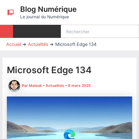
Aller
Blog Numérique
au
Le journal du Numérique
contenu
Rechercher:
Accueil
Actualités
Microsoft Edge 134
Microsoft Edge 134
Par
Malouk
•
Actualités
•
9 mars 2025