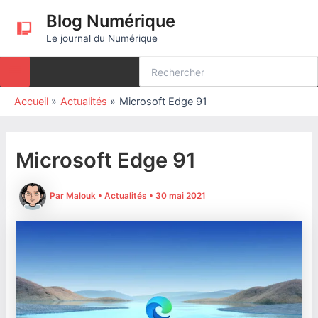
Aller
Blog Numérique
au
Le journal du Numérique
contenu
Rechercher:
Accueil
Actualités
Microsoft Edge 91
Microsoft Edge 91
Par
Malouk
•
Actualités
•
30 mai 2021