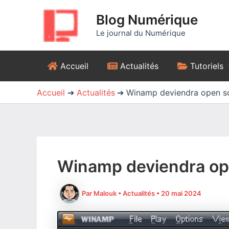
Aller
Blog Numérique
au
contenu
Le journal du Numérique
Accueil
Actualités
Tutoriels
Accueil
Actualités
Winamp deviendra open s
Winamp deviendra op
Par
Malouk
•
Actualités
•
20 mai 2024