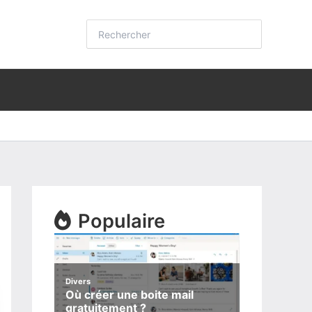
Rechercher:
Populaire
Divers
Où créer une boite mail
gratuitement ?