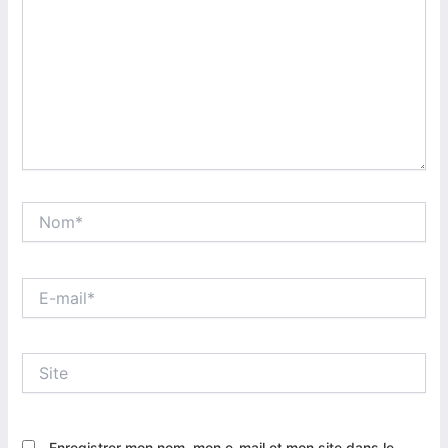
Nom*
E-
mail*
Site
Enregistrer mon nom, mon e-mail et mon site dans le