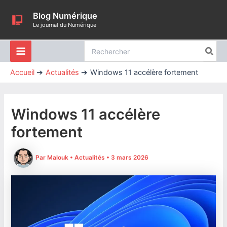
Aller
Blog Numérique
au
Le journal du Numérique
contenu
Rechercher:
Accueil
Actualités
Windows 11 accélère fortement
Windows 11 accélère
fortement
Par
Malouk
•
Actualités
•
3 mars 2026