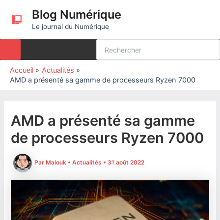
Aller
Blog Numérique
au
Le journal du Numérique
contenu
Rechercher:
Accueil
Actualités
AMD a présenté sa gamme de processeurs Ryzen 7000
AMD a présenté sa gamme
de processeurs Ryzen 7000
Par
Malouk
•
Actualités
•
31 août 2022