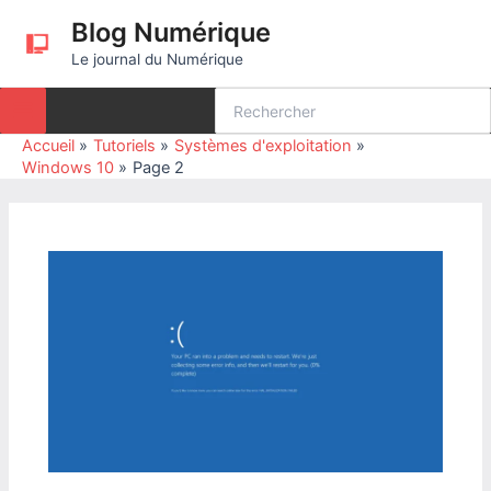
Aller
Blog Numérique
au
Le journal du Numérique
contenu
Rechercher:
Accueil
Tutoriels
Systèmes d'exploitation
Windows 10
Page 2