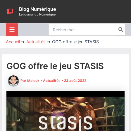
Aller
Blog Numérique
au
Le journal du Numérique
contenu
Rechercher:
Accueil
Actualités
GOG offre le jeu STASIS
GOG offre le jeu STASIS
Par
Malouk
•
Actualités
•
23 août 2022