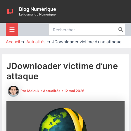
Aller
Blog Numérique
au
Le journal du Numérique
contenu
Rechercher:
Accueil
Actualités
JDownloader victime d’une attaque
JDownloader victime d’une
attaque
Par
Malouk
•
Actualités
•
12 mai 2026