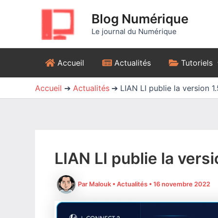
Aller
Blog Numérique
au
contenu
Le journal du Numérique
Accueil
Actualités
Tutoriels
Accueil
Actualités
LIAN LI publie la version 1
LIAN LI publie la vers
Par
Malouk
•
Actualités
•
16 novembre 2022