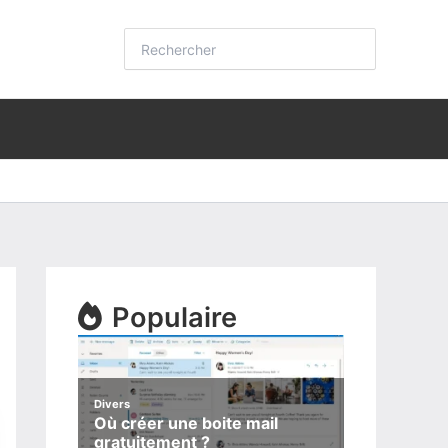
Rechercher:
Populaire
Divers
Où créer une boite mail
gratuitement ?