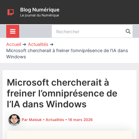
Aller
Blog Numérique
au
Le journal du Numérique
contenu
Rechercher:
Accueil
Actualités
Microsoft chercherait à freiner l’omniprésence de l’IA dans
Windows
Microsoft chercherait à
freiner l’omniprésence de
l’IA dans Windows
Par
Malouk
•
Actualités
•
16 mars 2026