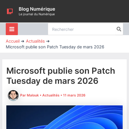
Aller
Blog Numérique
au
Le journal du Numérique
contenu
Rechercher:
Accueil
Actualités
Microsoft publie son Patch Tuesday de mars 2026
Microsoft publie son Patch
Tuesday de mars 2026
Par
Malouk
•
Actualités
•
11 mars 2026