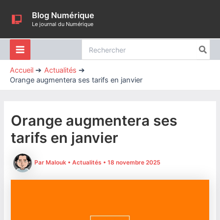
Aller
Blog Numérique
au
Le journal du Numérique
contenu
Rechercher:
Accueil
Actualités
Orange augmentera ses tarifs en janvier
Orange augmentera ses
tarifs en janvier
Par
Malouk
•
Actualités
•
18 novembre 2025