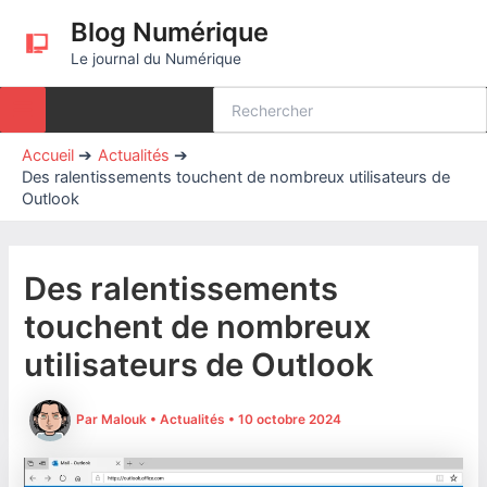
Aller
Blog Numérique
au
Le journal du Numérique
contenu
Rechercher:
Accueil
Actualités
Des ralentissements touchent de nombreux utilisateurs de
Outlook
Des ralentissements
touchent de nombreux
utilisateurs de Outlook
Par
Malouk
•
Actualités
•
10 octobre 2024