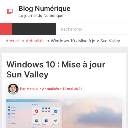
Aller
Blog Numérique
au
Le journal du Numérique
contenu
Rechercher:
Accueil
Actualités
Windows 10 : Mise à jour Sun Valley
Windows 10 : Mise à jour
Sun Valley
Par
Malouk
•
Actualités
•
12 mai 2021