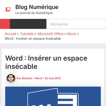
Aller
Blog Numérique
au
Le journal du Numérique
contenu
Rechercher:
Accueil
Tutoriels
Microsoft Office
Word
Word : Insérer un espace insécable
Word : Insérer un espace
insécable
Par
Malouk
•
Word
•
22 mai 2021