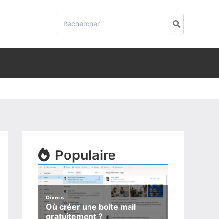
Rechercher:
Populaire
Divers
Où créer une boite mail
gratuitement ?