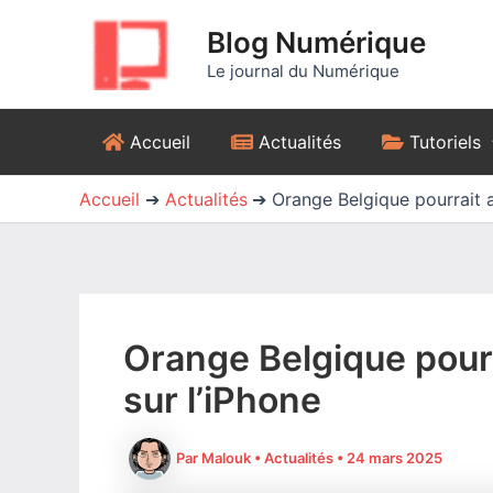
Aller
Blog Numérique
au
contenu
Le journal du Numérique
Accueil
Actualités
Tutoriels
Accueil
Actualités
Orange Belgique pourrait ac
Orange Belgique pourra
sur l’iPhone
Par
Malouk
•
Actualités
•
24 mars 2025