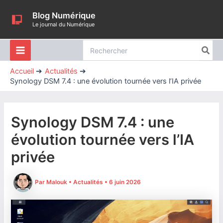
Aller
Blog Numérique
au
Le journal du Numérique
contenu
Rechercher:
Accueil
Actualités
Synology DSM 7.4 : une évolution tournée vers l’IA privée
Synology DSM 7.4 : une
évolution tournée vers l’IA
privée
Par
Malouk
•
Actualités
•
6 juin 2026